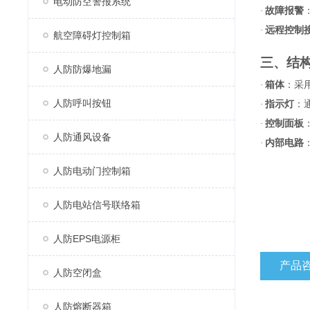
电动防空警报系统
·
故障报警
·
远程控制
航空障碍灯控制箱
三、结
人防防爆地漏
·
箱体
：采
人防呼叫按钮
·
指示灯
：
·
控制面板
人防通风设备
·
内部电路
人防电动门控制箱
人防电站信号联络箱
人防EPS电源柜
产品
人防空闭盒
人防熔断器箱