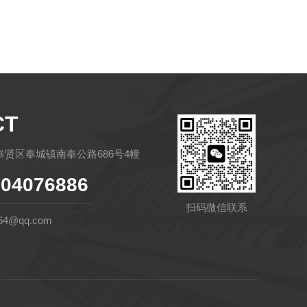
CT
贤区奉城镇南奉公路686号4幢
04076886
扫码微信联系
64@qq.com