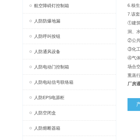
6.核
航空障碍灯控制箱
7.该
人防防爆地漏
①建
洞、
人防呼叫按钮
②公
③化
人防通风设备
④气体
场合
人防电动门控制箱
熏蒸
人防电站信号联络箱
厂房
人防EPS电源柜
人防空闭盒
人防熔断器箱