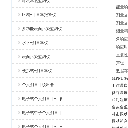
环境本底监测仪
能量响
区域γ计量率报警仪
剂量当量
剂量当
多功能表面污染监测仪
测量精度
角响应误
水下γ剂量率仪
响应时
重复性
表面污染监测仪
声强：
便携式γ剂量率仪
数据存
MPPT-
个人剂量计读出器
工作温度：
储存温度：
电子式个人剂量计γ、β
相对湿度
含盐含尘
电子式中子个人剂量计
冲击振动
振动符合GB
电子式个人剂量计χ、γ