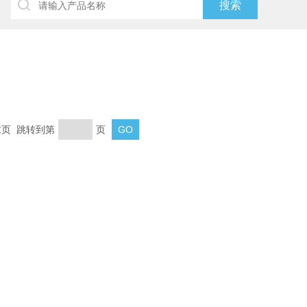
 末页 跳转到第
页