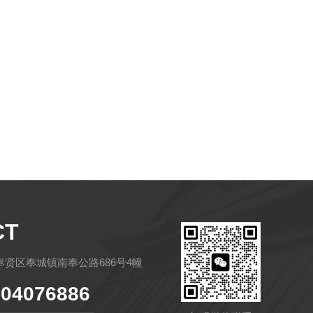
CT
贤区奉城镇南奉公路686号4幢
04076886