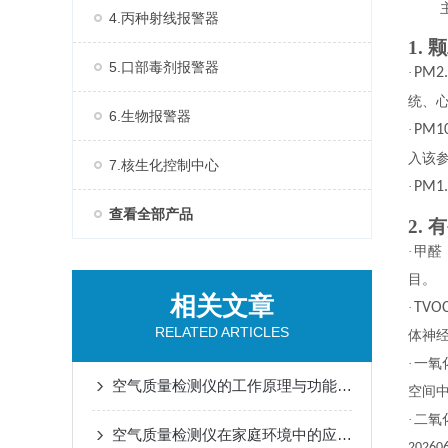
4.丙种射线报警器
1.
5.口部毒剂报警器
·
PM2.
统、
6.生物报警器
·
PM1
入该
7.核生化控制中心
·
PM1.
查看全部产品
2.
·
甲醛
目。
相关文章
·
TVO
RELATED ARTICLES
体神
·
一氧
空气质量检测仪的工作原理与功能特点概述
空间
·
二氧
空气质量检测仪在家庭环境中的应用与选购技巧
202606