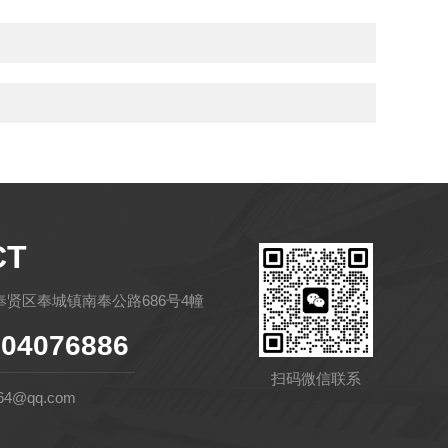
CT
贤区奉城镇南奉公路686号4幢
04076886
扫码微信联系
64@qq.com