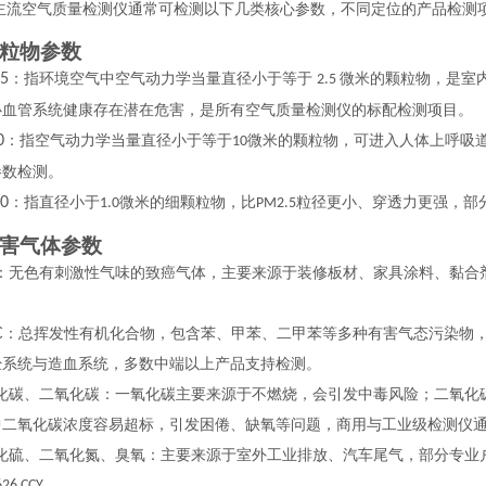
主流空气质量检测仪通常可检测以下几类核心参数，不同定位的产品检测
 颗粒物参数
5
：指环境空气中空气动力学当量直径小于等于
微米的颗粒物，是室
2.5
心血管系统健康存在潜在危害，是所有空气质量检测仪的标配检测项目。
0
：指空气动力学当量直径小于等于
微米的颗粒物，可进入人体上呼吸
10
参数检测。
0
：指直径小于
微米的细颗粒物，比
粒径更小、穿透力更强，部
1.0
PM2.5
 有害气体参数
：无色有刺激性气味的致癌气体，主要来源于装修板材、家具涂料、黏合
C
：总挥发性有机化合物，包含苯、甲苯、二甲苯等多种有害气态污染物
经系统与造血系统，多数中端以上产品支持检测。
化碳、二氧化碳：一氧化碳主要来源于不燃烧，会引发中毒风险；二氧化
中二氧化碳浓度容易超标，引发困倦、缺氧等问题，商用与工业级检测仪
化硫、二氧化氮、臭氧：主要来源于室外工业排放、汽车尾气，部分专业
26 CCY