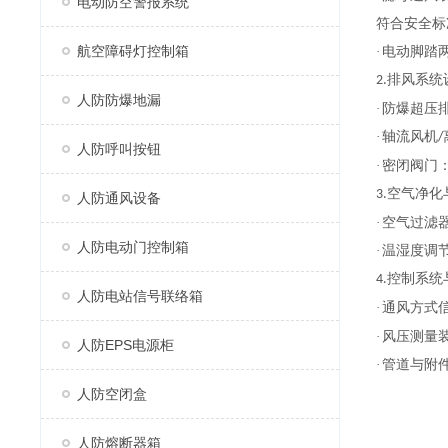
电动防空警报系统
符合安全标
航空障碍灯控制箱
·
电动脚踏
排风系统
2.
人防防爆地漏
·
防爆超压
·
轴流风机
/
人防呼叫按钮
·
密闭阀门
空气净化
3.
人防通风设备
·
空气过滤
人防电动门控制箱
·
温湿度调
控制系统
4.
人防电站信号联络箱
·
通风方式
·
风压测量
人防EPS电源柜
·
管道与附
人防空闭盒
人防熔断器箱