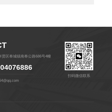
CT
贤区奉城镇南奉公路686号4幢
04076886
扫码微信联系
64@qq.com