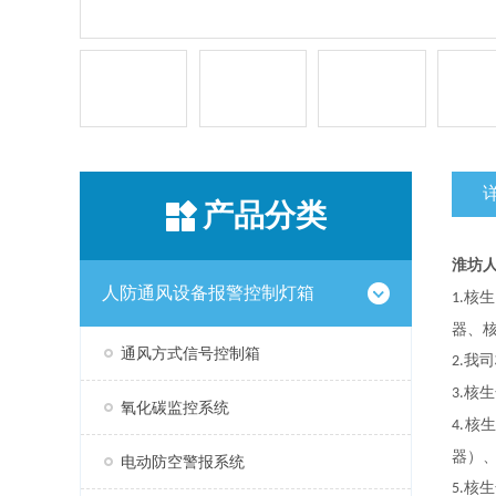
产品分类
淮坊
人防通风设备报警控制灯箱
核生
1.
器、
通风方式信号控制箱
我司
2.
核生
3.
氧化碳监控系统
核
4.
器）
电动防空警报系统
核生
5.