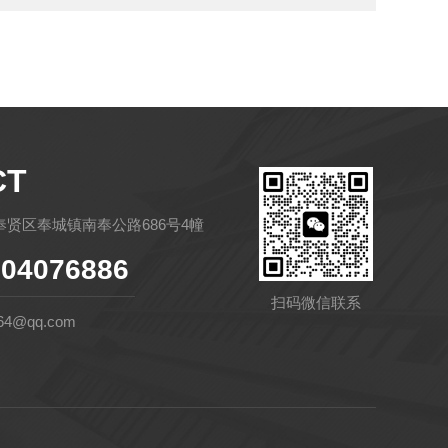
CT
贤区奉城镇南奉公路686号4幢
04076886
扫码微信联系
64@qq.com