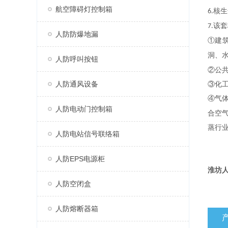
航空障碍灯控制箱
核生
6.
该套
7.
人防防爆地漏
①建
洞、
人防呼叫按钮
②公
人防通风设备
③化
④气
人防电动门控制箱
合空
蒸行
人防电站信号联络箱
人防EPS电源柜
淮坊
人防空闭盒
人防熔断器箱