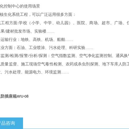
化控制中心的使用场景
核生化系统工程，可以广泛运用很多方面：
筑工程方面
学校（小学、中学、幼儿园）、医院、商场、超市、广场、住
:
水果
建材批发市场、实验楼……
/
共运输行业：地铁、高铁、机场、船舶……
工业方面：石油、工业喷涂、污水处理、科研实验……
体监测
检测
报警
分析
探测：空气指数监测、空气净化监测控制、通风换
/
/
/
/
气质量监督、施工现场空气毒性检测、农药或杀虫剂探测、地下车库人防工
业、污水处理、能源电力、环境监测……
人防插座箱
AYU-08
产品咨询