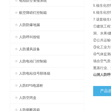
电动防空警报系统
5.核生化
6.核生化
航空障碍灯控制箱
7.该套核
人防防爆地漏
①建筑工程
洞、水果/
人防呼叫按钮
②公共运输
③化工业方
人防通风设备
④气体监测
场合空气质
人防电动门控制箱
熏蒸行业、
人防电站信号联络箱
山洞
人防呼
人防EPS电源柜
产品
人防空闭盒
人防熔断器箱