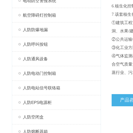
电动防空警报系统
6.核生化
7.该套核
航空障碍灯控制箱
①建筑工程
人防防爆地漏
洞、水果/
②公共运输
人防呼叫按钮
③化工业方
④气体监测
人防通风设备
合空气质量
蒸行业、污
人防电动门控制箱
人防电站信号联络箱
产品
人防EPS电源柜
人防空闭盒
人防熔断器箱