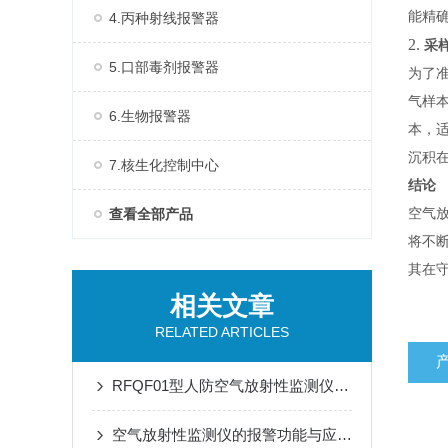
能精
4.丙种射线报警器
2.
采
5.口部毒剂报警器
为了
气样
6.生物报警器
本，
沉积
7.核生化控制中心
结论
查看全部产品
空气
将不
其在
相关文章
RELATED ARTICLES
RFQF01型人防空气放射性监测仪的安装与维护指南
空气放射性监测仪的报警功能与应急响应措施说明