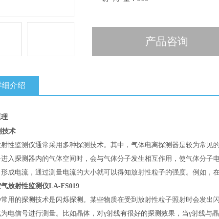
产品咨询
详细介绍
原理
测技术
放射性监测仪通常采用多种探测技术。其中，气体电离探测器是较为常见
子进入探测器内的气体空间时，会与气体分子发生相互作用，使气体分子
，形成电流，通过测量电流的大小就可以得知放射性粒子的强度。例如，在
气放射性监测仪LA-FS019
种常用的探测技术是闪烁探测。某些物质在受到放射性粒子照射时会发出
化为电信号进行测量。比如晶体，对
γ射线有很好的探测效果，当γ射线与