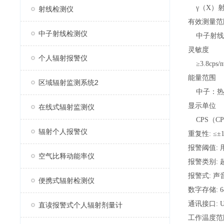
γ（X）射
射线检测仪
有效测量范
中子射线检测仪
中子射线：0—
灵敏度
个人辐射报警仪
≥3.8cps/
能量范围
区域辐射监测系统2
中子：热中子
显示单位
在线式辐射监测仪
CPS（CP
辐射个人报警仪
重复性:
≤±
报警阈值:
空气比释动能率仪
报警类别:
报警式:
声
便携式辐射检测仪
数字存储:
通讯接口:
直读报警式个人辐射剂量计
工作温度范