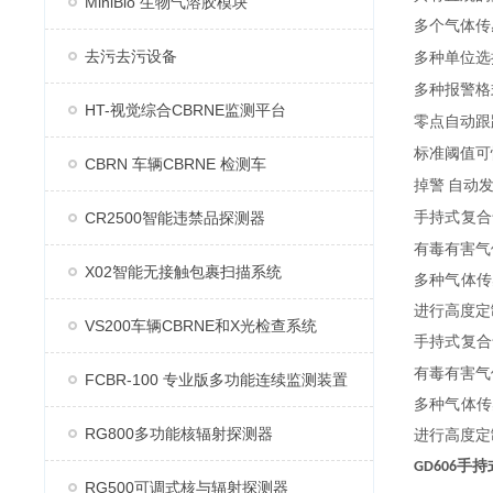
MiniBio 生物气溶胶模块
多个气体传
去污去污设备
多种单位选
多种报警格
HT-视觉综合CBRNE监测平台
零点自动跟
标准阈值可
CBRN 车辆CBRNE 检测车
掉警
自动
CR2500智能违禁品探测器
手持式复合
有毒有害气
X02智能无接触包裹扫描系统
多种气体传
进行高度定
VS200车辆CBRNE和X光检查系统
手持式复合
有毒有害气
FCBR-100 专业版多功能连续监测装置
多种气体传
RG800多功能核辐射探测器
进行高度定
手持
GD606
RG500可调式核与辐射探测器