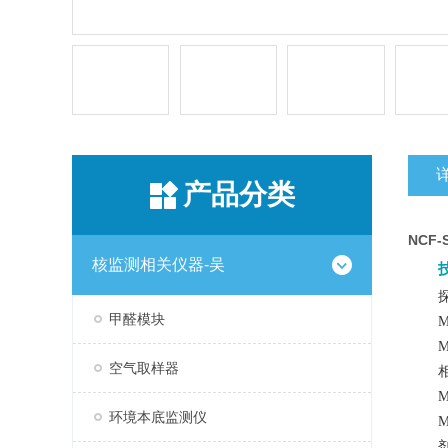
产品分类
NCF
核监测相关仪器-吴
甲醛模块
M
M
空气取样器
M
环境本底监测仪
M
剂