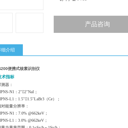
产品咨询
详细介绍
-S200便携式核素识别仪
技术指标
探测器：
PNS-N1：2"2"NaI；
PNS-L1：1.5"1.5"LaBr3（Ce）；
相对能量分辨率：
PNS-N1：7.0% @662keV；
PNS-L1：3.0% @662keV；
量当量率范围：0.1μSv/h～1Sv/h；