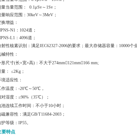
剂量当量范围： 0.1μSv～1Sv；
能量响应范围：30keV～3MeV；
变换增益：
PNS-N1：1024道；
PNS-L1：4096道；
放射性核素识别：满足IEC62327-2006的要求；
最大存储器容量：10000个
机械特性：
形尺寸(长×宽×高)：不大于274mm121mm166 mm;
重量： ≤2Kg；
环境适应性：
工作温度：-20℃～50℃，
相对湿度：≤90%（35℃）；
电池连续工作时间：不小于10小时；
磁兼容性：满足GB/T11684-2003；
防护等级：IP55。
主要特点