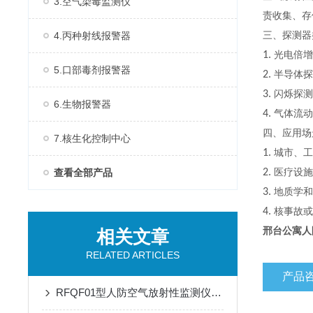
3.空气染毒监测仪
责收集、存
4.丙种射线报警器
三、探测器
1.
光电倍增
5.口部毒剂报警器
2.
半导体探
3.
闪烁探测
6.生物报警器
4.
气体流动
四、应用场
7.核生化控制中心
1.
城市、工
查看全部产品
2.
医疗设施
3.
地质学和
4.
核事故或
邢台公寓人
相关文章
RELATED ARTICLES
产品
RFQF01型人防空气放射性监测仪的安装与维护指南