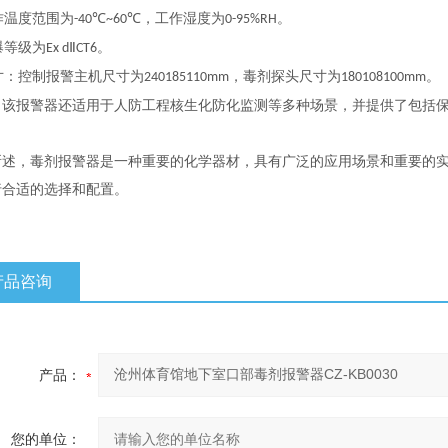
作温度范围为
，工作湿度为
。
-40℃~60℃
0-95%RH
爆等级为
。
Ex dⅡCT6
寸：控制报警主机尺寸为
，毒剂探头尺寸为
。
240
185
110mm
180
108
100mm
，该报警器还适用于人防工程核生化防化监测等多种场景，并提供了包括
。
所述，毒剂报警器是一种重要的化学器材，具有广泛的应用场景和重要的
行合适的选择和配置。
产品咨询
产品：
您的单位：