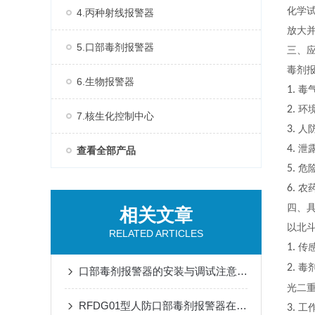
化学
4.丙种射线报警器
放大
5.口部毒剂报警器
三、
毒剂
6.生物报警器
1.
毒
2.
环
7.核生化控制中心
3.
人
4.
泄
查看全部产品
5.
危
6.
农
四、
相关文章
以北
RELATED ARTICLES
1.
传
2.
毒
口部毒剂报警器的安装与调试注意事项
光二
RFDG01型人防口部毒剂报警器在应急响应中的应用效果
3.
工