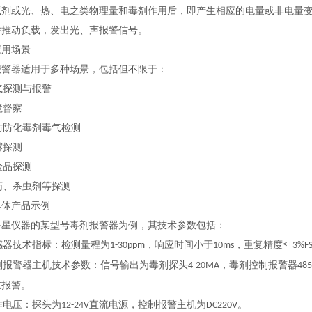
试剂或光、热、电之类物理量和毒剂作用后，即产生相应的电量或非电量
并推动负载，发出光、声报警信号。
应用场景
报警器适用于多种场景，包括但不限于：
气探测与报警
境督察
防防化毒剂毒气检测
露探测
险品探测
药、杀虫剂等探测
具体产品示例
斗星仪器的某型号毒剂报警器为例，其技术参数包括：
感器技术指标：检测量程为
，响应时间小于
，重复精度
1-30ppm
10ms
≤±3%F
剂报警器主机技术参数：信号输出为毒剂探头
，毒剂控制报警器
4-20MA
485
重报警。
作电压：探头为
直流电源，控制报警主机为
。
12-24V
DC220V