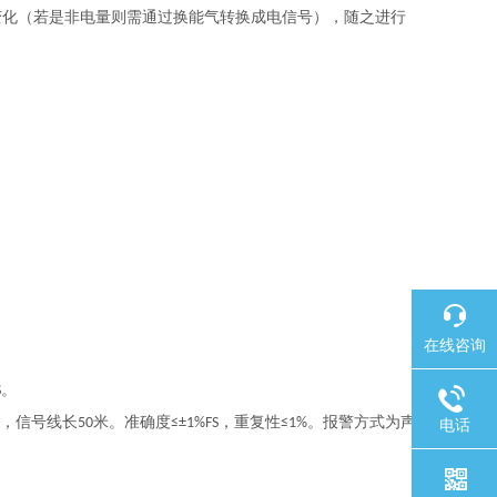
变化（若是非电量则需通过换能气转换成电信号），随之进行
在线咨询
。
S
，信号线长
米。准确度
，重复性
。报警方式为声
50
≤±1%FS
≤1%
电话