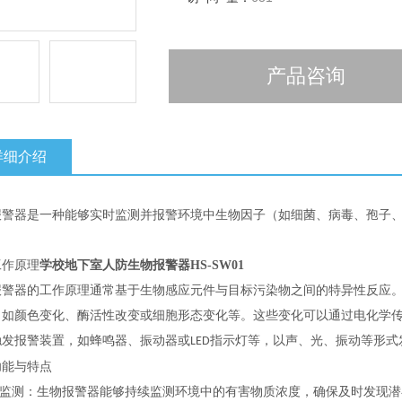
产品咨询
详细介绍
报警器是一种能够实时监测并报警环境中生物因子（如细菌、病毒、孢子
工作原理
学校地下室人防生物报警器HS-SW01
报警器的工作原理通常基于生物感应元件与目标污染物之间的特异性反应
，如颜色变化、酶活性改变或细胞形态变化等。这些变化可以通过电化学
触发报警装置，如蜂鸣器、振动器或
指示灯等，以声、光、振动等形式
LED
功能与特点
监测：生物报警器能够持续监测环境中的有害物质浓度，确保及时发现潜