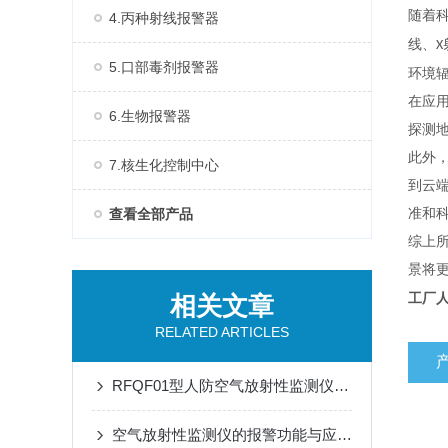
随着
4.丙种射线报警器
线、
X
5.口部毒剂报警器
环境
在应
6.生物报警器
探测
此外
7.核生化控制中心
到云
查看全部产品
准和
综上
景将
工厂人
相关文章
RELATED ARTICLES
RFQF01型人防空气放射性监测仪的安装与维护指南
空气放射性监测仪的报警功能与应急响应措施说明