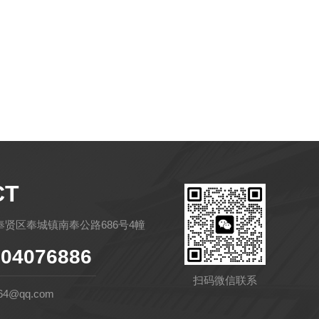
CT
贤区奉城镇南奉公路686号4幢
04076886
扫码微信联系
64@qq.com