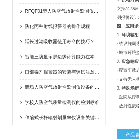
3.
支持
AC 220V
RFQF01型人防空气放射性监测仪的工作原理与技术分析
测报警设计
防化丙种射线报警器的操作规程
四、应用场
1.
环境辐射
延长过滤吸收器使用寿命的技巧？
·
核设施周
·
城市环境
智能三防显示屏边缘计算能力在本地数据可视化与预警分析中的应用
2.
应急响应
·
配置车载
口部毒剂报警器的安装与调试注意事项
·
支持无人
商场人防空气放射性监测仪设备的安全操作规程
3.
特殊场所
·
医院放疗
学校人防空气质量检测仪的检测标准
·
放射性废
伸缩式长杆辐射剂量率仪设备关键技术与应用
产品