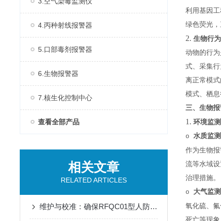
3.空气染毒监测仪
利用基因工
绿色荧光，
4.丙种射线报警器
2.
生物行为
5.口部毒剂报警器
动物的行为
式、采集行
6.生物报警器
离正常模式
模式、栖息
7.核生化控制中心
三、生物
1.
查看全部产品
环境监测
水质监测
o
作为生物报
相关文章
流等水域设
治理措施。
RELATED ARTICLES
大气监测
o
维护与校准：确保RFQC01型人防生物报警器长期有效
氧化硫、氟
死亡等现象