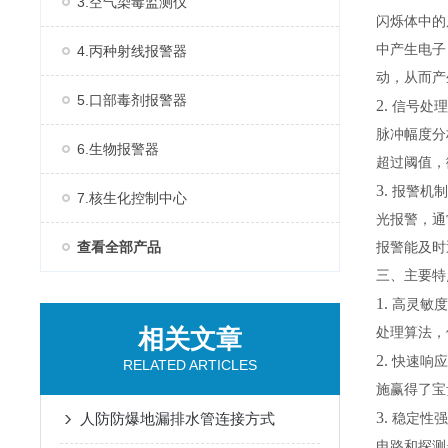
3.空气染毒监测仪
闪烁体中的
中产生电子
4.丙种射线报警器
动，从而产
5.口部毒剂报警器
2.
信号处理
脉冲幅度分
6.生物报警器
超过阈值，
3.
报警机制
7.核生化控制中心
光报警，通
查看全部产品
报警能及时
三、主要
1.
高灵敏度
相关文章
处理算法，
2.
快速响应
RELATED ARTICLES
施赢得了宝
3.
人防防爆地漏排水管连接方式
稳定性强
电路和探测