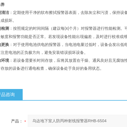
保养
期清洁
：定期使用干净的软布擦拭报警器表面，去除灰尘和污渍，保持设
造成损坏。
能检测
：按照规定的时间间隔（建议每
个月）对报警器进行性能检测。
[X]
灵敏度和报警功能是否正常。若发现设备性能出现偏差，及时进行校准或
池更换
：对于使用电池供电的报警器，当电池电量过低时，设备会发出低
，注意电池的正负极方向，避免安装错误损坏设备。
放环境
：若设备需要长时间存放，应将其放置在干燥、通风良好且无腐蚀
对存放的设备进行通电检查，确保设备处于良好的备用状态。
产品咨询
产品：