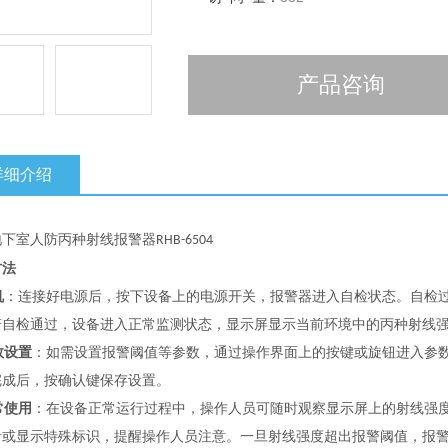
产品咨询
详细介绍
地下室人防
丙种射线报警器
RHB-6504
方法
机
：连接好电源后，按下设备上的电源开关，报警器进入自检状态。自检
若自检通过，设备进入正常监测状态，显示屏显示当前环境中的丙种射线
数设置
：如需设置报警阈值等参数，通过操作界面上的按键或旋钮进入参
完成后，按确认键保存设置。
常使用
：在设备正常运行过程中，操作人员可随时观察显示屏上的射线强
音或显示特殊标识，提醒操作人员注意。一旦射线强度超出报警阈值，报