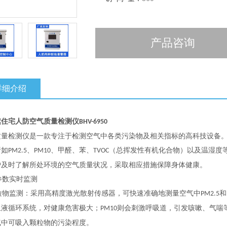
产品咨询
详细介绍
旗住宅人防
空气质量检测仪
BHV-6950
质量检测仪是一款专注于检测空气中各类污染物及相关指标的高科技设备。
诸如
、
、甲醛、苯、
（总挥发性有机化合物）以及温湿度
PM2.5
PM10
TVOC
户及时了解所处环境的空气质量状况，采取相应措施保障身体健康。
参数实时监测
粒物监测：采用高精度激光散射传感器，可快速准确地测量空气中
和
PM2.5
血液循环系统，对健康危害极大；
则会刺激呼吸道，引发咳嗽、气喘
PM10
气中可吸入颗粒物的污染程度。