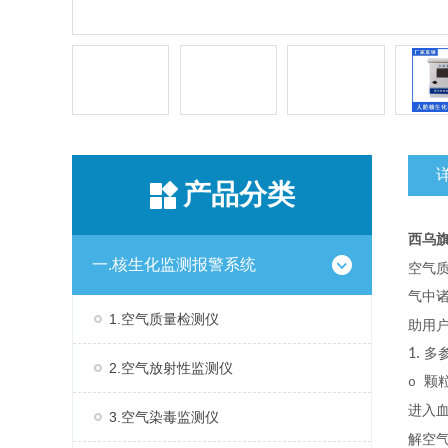
产品分类
西乌
一.核生化监测报警系统
空气
气中
1.空气质量检测仪
助用
1.
多
2.空气放射性监测仪
颗
o
进入
3.空气染毒监测仪
解空