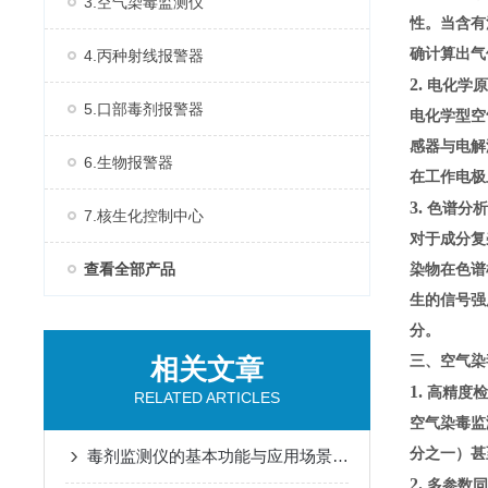
3.空气染毒监测仪
性。当含有
确计算出气
4.丙种射线报警器
2.
电化学原
5.口部毒剂报警器
电化学型空
感器与电解
6.生物报警器
在工作电极
3.
色谱分
7.核生化控制中心
对于成分复
查看全部产品
染物在色谱
生的信号强
分。
相关文章
三、空气染
1.
高精度检
RELATED ARTICLES
空气染毒监
分之一）甚
毒剂监测仪的基本功能与应用场景说明
2.
多参数同