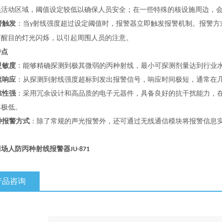
员活动区域，阈值设定较低以确保人员安全；在一些特殊的核设施周边，
警触发
：当
射线强度超过设定阈值时，报警器立即触发报警机制。报警方
γ
有醒目的灯光闪烁，以引起周围人员的注意。
特点
灵敏度
：能够精确探测到极其微弱的丙种射线，最小可探测剂量达到行业
速响应
：从探测到射线强度超标到发出报警信号，响应时间极短，通常在
靠性强
：采用冗余设计和高品质的电子元器件，具备良好的抗干扰能力，
率极低。
种报警方式
：除了常规的声光报警外，还可通过无线通信模块将报警信息
商场人防丙种射线报警器
JU-871
产品咨询