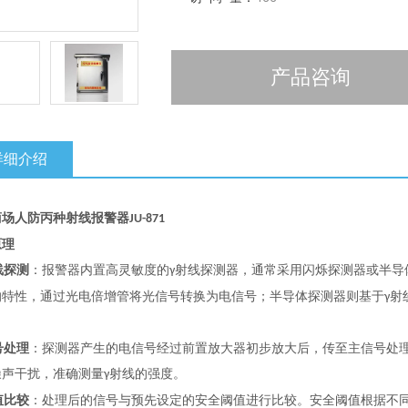
产品咨询
详细介绍
商场人防丙种射线报警器
JU-871
原理
线探测
：报警器内置高灵敏度的
射线探测器，通常采用闪烁探测器或半导
γ
的特性，通过光电倍增管将光信号转换为电信号；半导体探测器则基于
射
γ
号处理
：探测器产生的电信号经过前置放大器初步放大后，传至主信号处
噪声干扰，准确测量
射线的强度。
γ
值比较
：处理后的信号与预先设定的安全阈值进行比较。安全阈值根据不