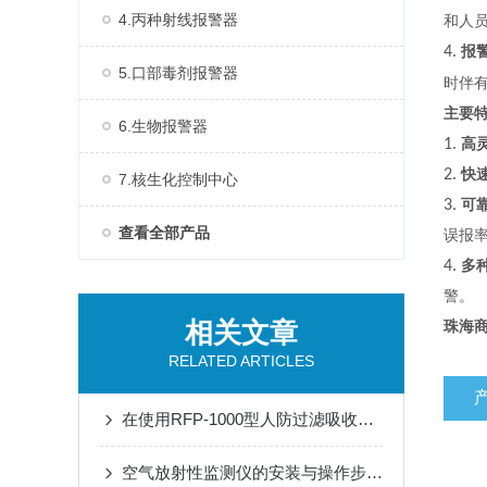
4.丙种射线报警器
和人
4.
报
5.口部毒剂报警器
时伴
主要
6.生物报警器
1.
高
2.
快
7.核生化控制中心
3.
可
查看全部产品
误报
4.
多
警。
相关文章
珠海
RELATED ARTICLES
在使用RFP-1000型人防过滤吸收器时需要遵循的安全操作规程
空气放射性监测仪的安装与操作步骤介绍