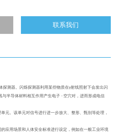
联系我们
体探测器。闪烁探测器利用某些物质在
射线照射下会发出闪
γ
线与半导体材料相互作用产生电子
空穴对，进而形成电信
-
理单元。该单元对信号进行进一步放大、整形、甄别等处理，
同的应用场景和人体安全标准进行设定，例如在一般工业环境