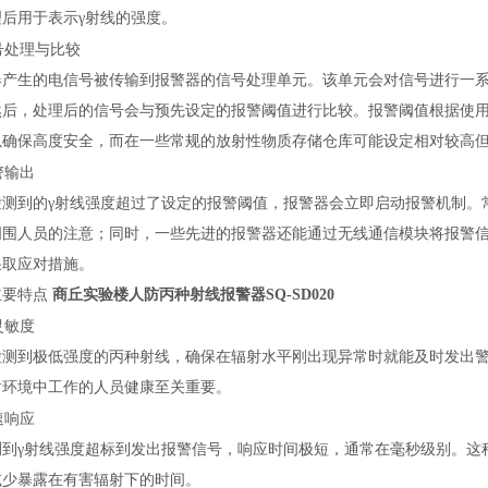
理后用于表示γ射线的强度。
号处理与比较
器产生的电信号被传输到报警器的信号处理单元。该单元会对信号进行一
然后，处理后的信号会与预先设定的报警阈值进行比较。报警阈值根据使
以确保高度安全，而在一些常规的放射性物质存储仓库可能设定相对较高
警输出
检测到的
γ射线强度超过了设定的报警阈值，报警器会立即启动报警机制。
周围人员的注意；同时，一些先进的报警器还能通过无线通信模块将报警
采取应对措施。
主要特点
商丘实验楼人防丙种射线报警器SQ-SD020
灵敏度
检测到极低强度的丙种射线，确保在辐射水平刚出现异常时就能及时发出
射环境中工作的人员健康至关重要。
速响应
测到
γ射线强度超标到发出报警信号，响应时间极短，通常在毫秒级别。这
减少暴露在有害辐射下的时间。