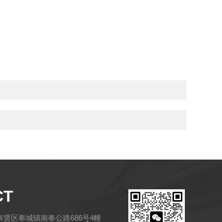
CT
贤区奉城镇南奉公路686号4幢