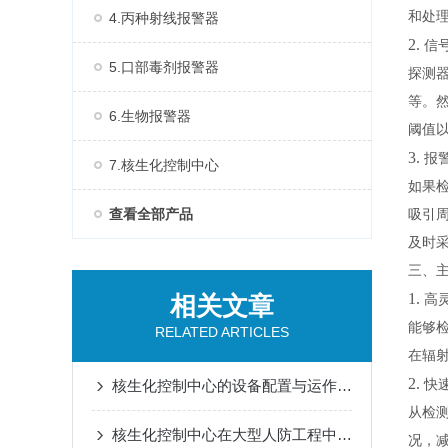
和处
4.丙种射线报警器
2.
信
5.口部毒剂报警器
探测
等。
6.生物报警器
阈值
3.
报
7.核生化控制中心
如果
查看全部产品
吸引
及时
三、
1.
相关文章
高
能够
RELATED ARTICLES
在辐
2.
核生化控制中心的设备配置与运作模式
快
从检
核生化控制中心在大型人防工程中空气质量监测传感器的集成
况，