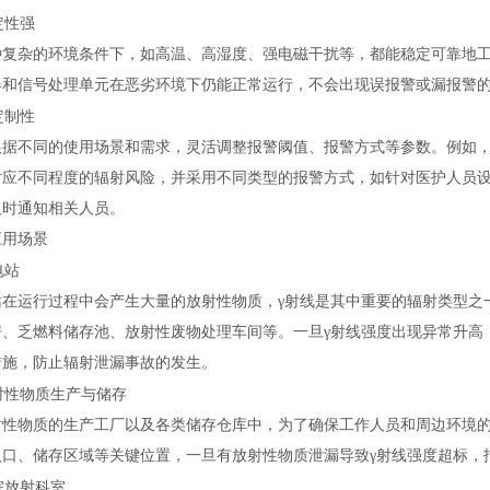
定性强
种复杂的环境条件下，如高温、高湿度、强电磁干扰等，都能稳定可靠地
器和信号处理单元在恶劣环境下仍能正常运行，不会出现误报警或漏报警
定制性
根据不同的使用场景和需求，灵活调整报警阈值、报警方式等参数。例如
对应不同程度的辐射风险，并采用不同类型的报警方式，如针对医护人员
及时通知相关人员。
应用场景
电站
站在运行过程中会产生大量的放射性物质，
γ射线是其中重要的辐射类型之
房、乏燃料储存池、放射性废物处理车间等。一旦γ射线强度出现异常升高
措施，防止辐射泄漏事故的发生。
射性物质生产与储存
射性物质的生产工厂以及各类储存仓库中，为了确保工作人员和周边环境
入口、储存区域等关键位置，一旦有放射性物质泄漏导致γ射线强度超标，
院放射科室