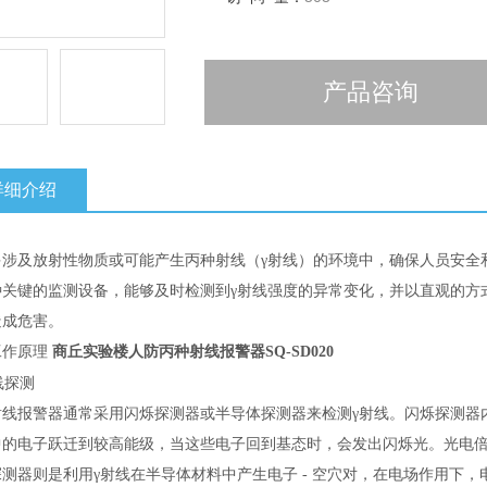
产品咨询
详细介绍
多涉及放射性物质或可能产生丙种射线（
γ射线）的环境中，确保人员安全
种关键的监测设备，能够及时检测到γ射线强度的异常变化，并以直观的方
造成危害。
工作原理
商丘实验楼人防丙种射线报警器SQ-SD020
线探测
射线报警器通常采用闪烁探测器或半导体探测器来检测
γ射线。闪烁探测器
中的电子跃迁到较高能级，当这些电子回到基态时，会发出闪烁光。光电
探测器则是利用γ射线在半导体材料中产生电子 - 空穴对，在电场作用下