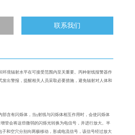
联系我们
和环境辐射水平在可接受范围内至关重要。丙种射线报警器作
式发出警报，提醒相关人员采取必要措施，避免辐射对人体和
内部含有闪烁体，当γ射线与闪烁体相互作用时，会使闪烁体
倍增管会将这些微弱的闪烁光转换为电信号，并进行放大。半
，电子和空穴分别向两极移动，形成电流信号，该信号经过放大