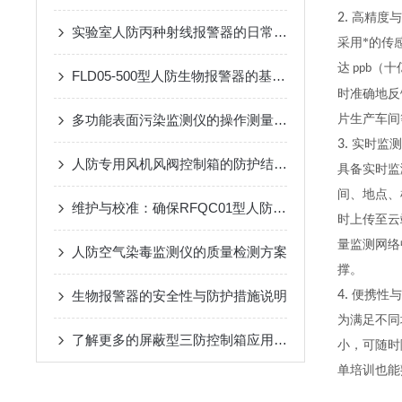
2.
高精度与
实验室人防丙种射线报警器的日常巡检应用工艺
采用*的传
达
（十
ppb
FLD05-500型人防生物报警器的基本原理、功能和在安全监控中的作用
时准确地反
多功能表面污染监测仪的操作测量方法
片生产车间
3.
实时监测
人防专用风机风阀控制箱的防护结构：防潮、防霉与抗冲击设计
具备实时监
间、地点、
维护与校准：确保RFQC01型人防生物报警器长期有效
时上传至云
量监测网络
人防空气染毒监测仪的质量检测方案
撑。
生物报警器的安全性与防护措施说明
4.
便携性与
为满足不同
了解更多的屏蔽型三防控制箱应用优势
小，可随时
单培训也能