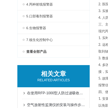
4.丙种射线报警器
2.
医
3.
实
5.口部毒剂报警器
4.
人
三、
6.生物报警器
现代
1.
实
7.核生化控制中心
2.
远
查看全部产品
取到
3.
数
4.
多
接，
相关文章
5.
故
RELATED ARTICLES
报警
四、
在使用RFP-1000型人防过滤吸收器时需要遵循的安全操作规程
1.
安
空气放射性监测仪的安装与操作步骤介绍
以免