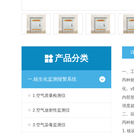
产品分类
一、
一.核生化监测报警系统
丙种
化。
γ
1.空气质量检测仪
内部
强度
2.空气放射性监测仪
二、
丙种
3.空气染毒监测仪
1.
核