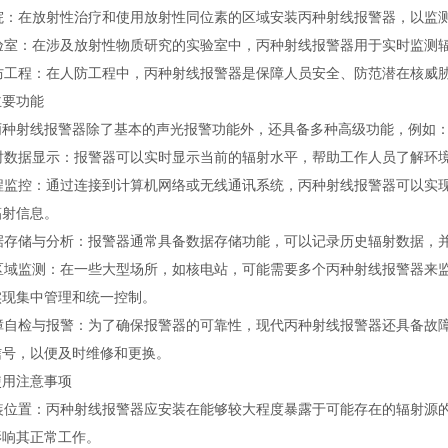
院：在放射性治疗和使用放射性同位素的区域安装丙种射线报警器，以监
验室：在涉及放射性物质研究的实验室中，丙种射线报警器用于实时监测
防工程：在人防工程中，丙种射线报警器是保障人员安全、防范潜在核威
主要功能
丙种射线报警器除了基本的声光报警功能外，还具备多种高级功能，例如
时数据显示：报警器可以实时显示当前的辐射水平，帮助工作人员了解环
程监控：通过连接到计算机网络或无线通讯系统，丙种射线报警器可以实
辐射信息。
据存储与分析：报警器通常具备数据存储功能，可以记录历史辐射数据，
区域监测：在一些大型场所，如核电站，可能需要多个丙种射线报警器来
实现集中管理和统一控制。
障自检与报警：为了确保报警器的可靠性，现代丙种射线报警器还具备故
信号，以便及时维修和更换。
使用注意事项
装位置：丙种射线报警器应安装在能够较大程度暴露于可能存在的辐射源
影响其正常工作。