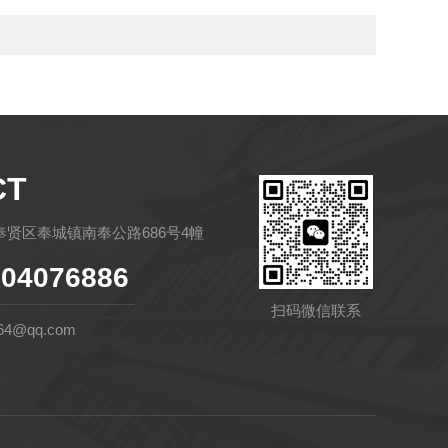
CT
贤区奉城镇南奉公路686号4幢
04076886
扫码微信联系
64@qq.com