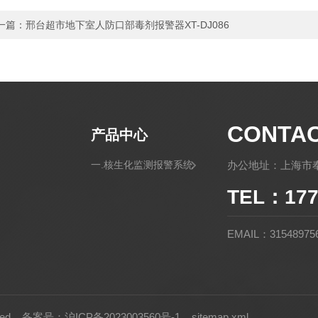
一篇：
邢台超市地下室人防口部毒剂报警器XT-DJ086
CONTA
产品中心
一.核生化监测报警系统
办公地址：上海市奉
TEL：177
EMAIL：31548975
rved
备案号：沪ICP备2023003560号-1
sitemap.xml