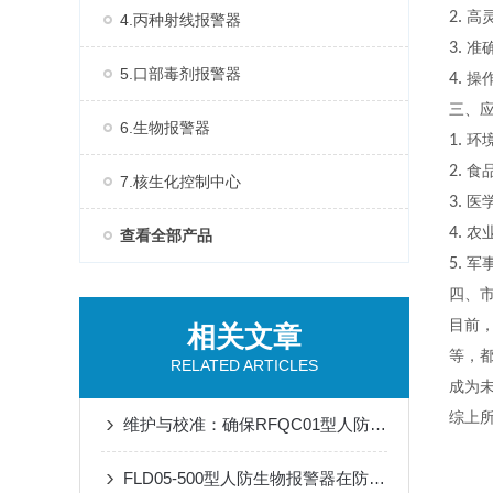
2.
高
4.丙种射线报警器
3.
准
5.口部毒剂报警器
4.
操
三、
6.生物报警器
1.
环
2.
食
7.核生化控制中心
3.
医
4.
农
查看全部产品
5.
军
四、
目前
相关文章
等，
RELATED ARTICLES
成为
综上
维护与校准：确保RFQC01型人防生物报警器长期有效
FLD05-500型人防生物报警器在防护中的关键作用