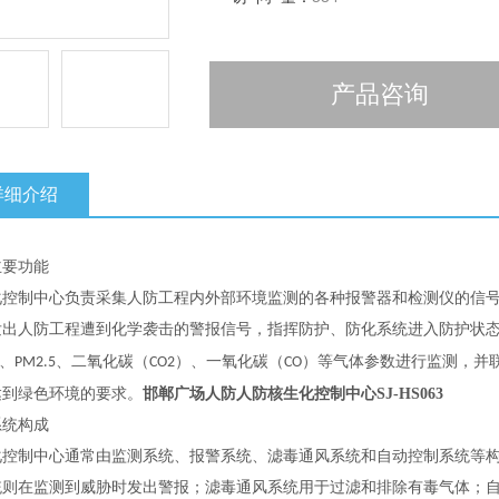
产品咨询
详细介绍
主要功能
化控制中心负责采集人防工程内外部环境监测的各种报警器和检测仪的信
发出人防工程遭到化学袭击的警报信号，指挥防护、防化系统进入防护状
、
、二氧化碳（
）、一氧化碳（
）等气体参数进行监测，并
PM2.5
CO2
CO
达到绿色环境的要求。
邯郸广场人防人防核生化控制中心SJ-HS063
系统构成
化控制中心通常由监测系统、报警系统、滤毒通风系统和自动控制系统等
统则在监测到威胁时发出警报；滤毒通风系统用于过滤和排除有毒气体；