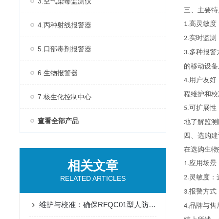
3.空气染毒监测仪
三、主要特
高灵敏度
1.
4.丙种射线报警器
实时监测
2.
5.口部毒剂报警器
多种报警
3.
的移动设备
6.生物报警器
用户友好
4.
程维护和校
7.核生化控制中心
可扩展性
5.
查看全部产品
地了解监测
四、选购建
在选购生物
相关文章
应用场景
1.
灵敏度：
2.
RELATED ARTICLES
报警方式
3.
维护与校准：确保RFQC01型人防生物报警器长期有效
品牌与售
4.