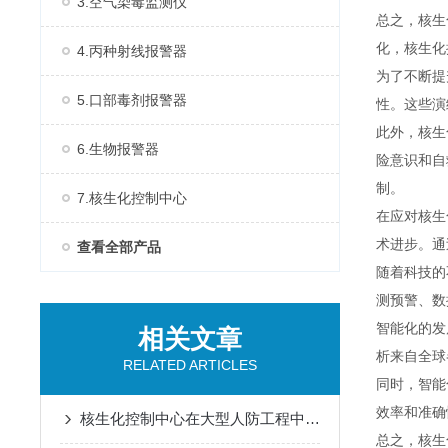
3.空气染毒监测仪
总之，核生
化，核生化
4.丙种射线报警器
为了不断提
5.口部毒剂报警器
性。这些演
此外，核生
6.生物报警器
险意识和自
制。
7.核生化控制中心
在应对核生
术进步。通
查看全部产品
随着科技的
测预警、数
智能化的发
相关文章
析来自全球
RELATED ARTICLES
同时，智能
效率和准确
核生化控制中心在大型人防工程中空气质量监测传感器的集成
总之，核生