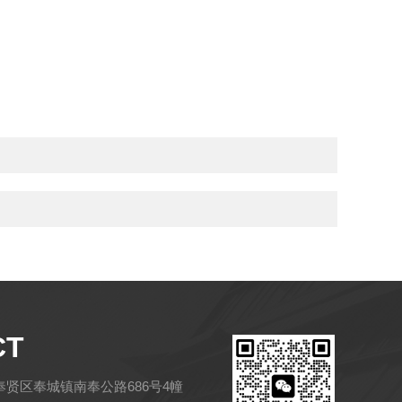
CT
贤区奉城镇南奉公路686号4幢