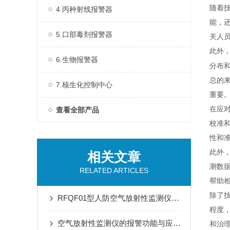
随着
4.丙种射线报警器
能，
5.口部毒剂报警器
关人
此外
6.生物报警器
分布
总的
7.核生化控制中心
重要
在应
查看全部产品
校准
性和
此外
相关文章
测数
RELATED ARTICLES
帮助
除了
RFQF01型人防空气放射性监测仪的安装与维护指南
程度
空气放射性监测仪的报警功能与应急响应措施说明
和治