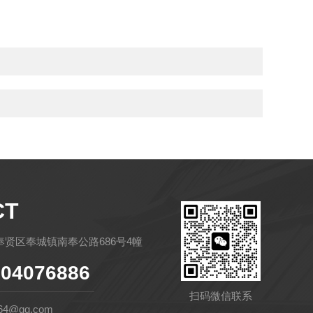
CT
贤区奉城镇南奉公路686号4幢
04076886
扫码微信联系
64@qq.com