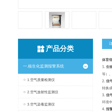
产品分类
体育馆
一.核生化监测报警系统
1.
生
等）
1.空气质量检测仪
2.
信
转换
2.空气放射性监测仪
3.
信
环境
3.空气染毒监测仪
4.
报