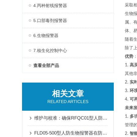
采取
4.丙种射线报警器
生物
5.口部毒剂报警器
属、
体、
6.生物报警器
随着
除了
7.核生化控制中心
优势
1.
高
查看全部产品
其他
2.
实
3.
环
相关文章
4.
可
RELATED ARTICLES
未来
1.
多
维护与校准：确保RFQC01型人防生物报警器长期有效
管理
FLD05-500型人防生物报警器在防护中的关键作用
2.
智