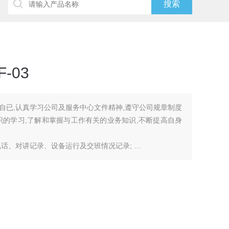
-03
自已,认真学习公司及服务中心文件精神,遵守公司规章制度
识的学习,了解和掌握与工作有关的业务知识,不断提高自身
电话、对讲记录、设备运行及交班情况记录;
监控中心主办(班长)说明去向、原因,由监控中心主办(班