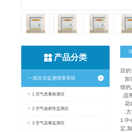
产品分类
目的
一.核生化监测报警系统
加强
馈的
1.空气质量检测仪
.适
花城
2.空气放射性监测仪
.方
1.
3.空气染毒监测仪
定,